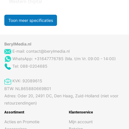
Western Digital
Toon meer specificaties
BerylMedia.nl
E-mail:
contact@berylmedia.nl
WhatsApp: +31647776785 (Ma. t/m Vr. 09:00 - 14:00)
Tel: 088-0204685
KVK: 92089615
BTW: NL865880669B01
Adres: Oder 20, 2491 DC, Den Haag, Zuid-Holland (niet voor
retourzendingen)
Assortiment
Klantenservice
Acties en Promotie
Mijn account
Accessoires
Betalen