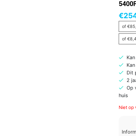
5400
€
25
of
€
85
of
€
8,
Kan
Kan
Dit
2 ja
Op 
huis
Niet op 
Infor