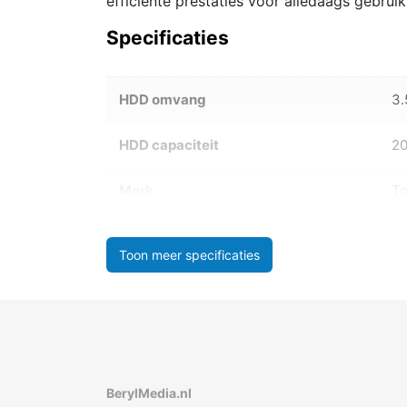
efficiënte prestaties voor alledaags gebrui
Specificaties
HDD omvang
3.
HDD capaciteit
2
Merk
To
Toon meer specificaties
BerylMedia.nl