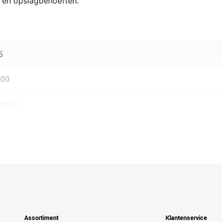
k en opslagbehoeften.
5
000
shiba
Assortiment
Klantenservice