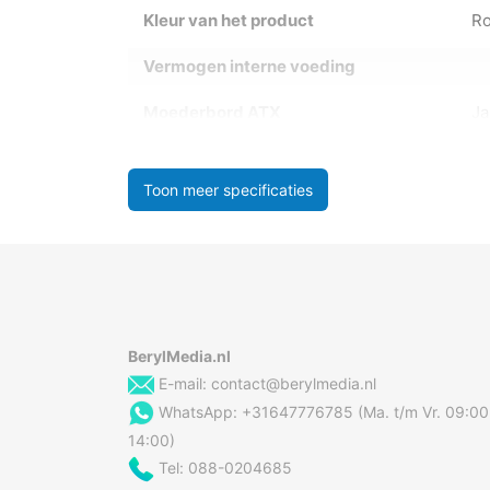
Kleur van het product
R
Vermogen interne voeding
Moederbord ATX
Ja
Toon meer specificaties
BerylMedia.nl
E-mail:
contact@berylmedia.nl
WhatsApp: +31647776785 (Ma. t/m Vr. 09:00
14:00)
Tel: 088-0204685