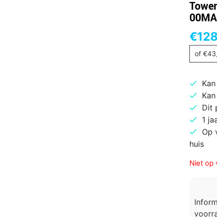
Tower
00MA
€
128
of
€
43
Kan
Kan
Dit
1 ja
Op 
huis
Niet op 
Infor
voorra