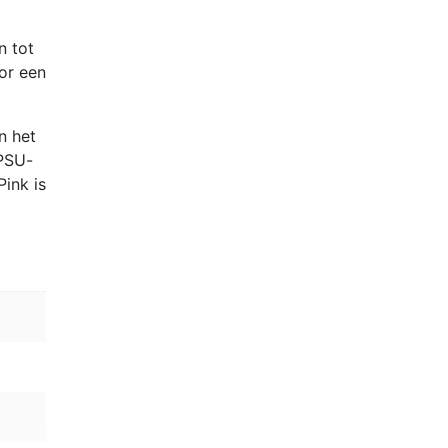
n tot
or een
n het
 PSU-
Pink is