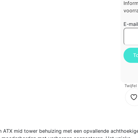
Infor
voorra
E-mai
Twijfel
 ATX mid tower behuizing met een opvallende achthoekig