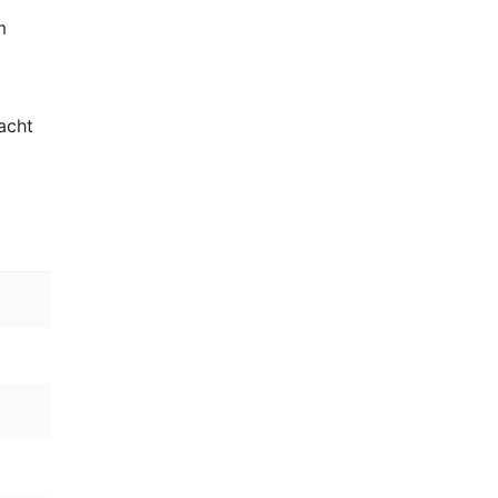
m
acht