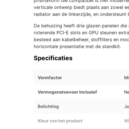
prismavorm die compatibel is met modern
verticale ontwerp biedt plaats aan zowel 
radiator aan de linkerzijde, en ondersteunt
De behuizing heeft drie glazen panelen die 
roterende PCI-E slots en GPU steunen extra 
besteed aan kabelbeheer, stoffilters en mod
horizontale presentatie met de standkit.
Specificaties
Vormfactor
Mi
Vermogenstoevoer inclusief
N
Belichting
Ja
Kleur van het product
Wi