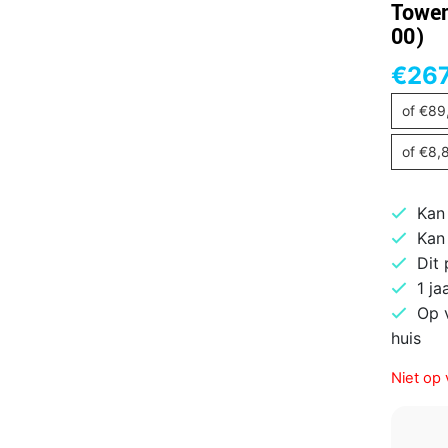
Tower
00)
€
267
of
€
89
of
€
8,
Kan
Kan
Dit
1 ja
Op 
huis
Niet op 