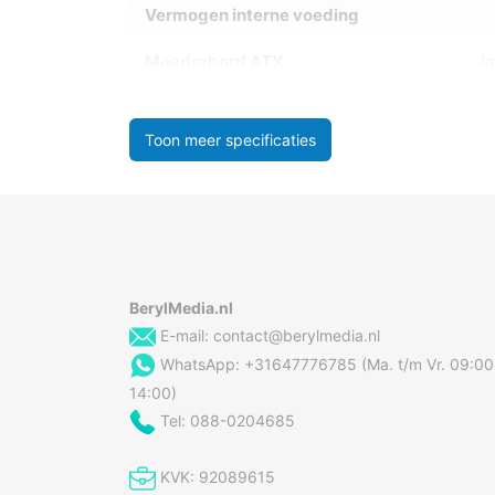
Vermogen interne voeding
Moederbord ATX
Ja
Toon meer specificaties
BerylMedia.nl
E-mail:
contact@berylmedia.nl
WhatsApp: +31647776785 (Ma. t/m Vr. 09:00
14:00)
Tel: 088-0204685
KVK: 92089615