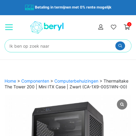
Betaling in termijnen met 0% rente mogelijk
0
Zoeken:
Home
>
Componenten
>
Computerbehuizingen
>
Thermaltake
The Tower 200 | Mini ITX Case | Zwart (CA-1X9-00S1WN-00)