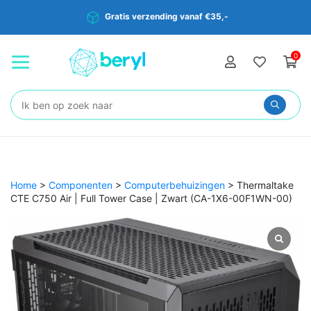
Gratis verzending vanaf €35,-
0
Zoeken:
Home
>
Componenten
>
Computerbehuizingen
>
Thermaltake
CTE C750 Air | Full Tower Case | Zwart (CA-1X6-00F1WN-00)