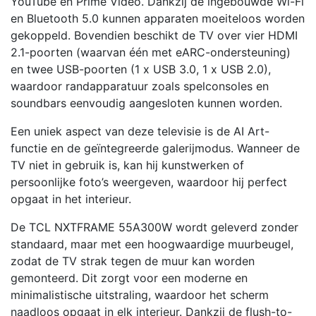
YouTube en Prime Video. Dankzij de ingebouwde Wi-Fi
en Bluetooth 5.0 kunnen apparaten moeiteloos worden
gekoppeld. Bovendien beschikt de TV over vier HDMI
2.1-poorten (waarvan één met eARC-ondersteuning)
en twee USB-poorten (1 x USB 3.0, 1 x USB 2.0),
waardoor randapparatuur zoals spelconsoles en
soundbars eenvoudig aangesloten kunnen worden.
Een uniek aspect van deze televisie is de AI Art-
functie en de geïntegreerde galerijmodus. Wanneer de
TV niet in gebruik is, kan hij kunstwerken of
persoonlijke foto’s weergeven, waardoor hij perfect
opgaat in het interieur.
De TCL NXTFRAME 55A300W wordt geleverd zonder
standaard, maar met een hoogwaardige muurbeugel,
zodat de TV strak tegen de muur kan worden
gemonteerd. Dit zorgt voor een moderne en
minimalistische uitstraling, waardoor het scherm
naadloos opgaat in elk interieur. Dankzij de flush-to-