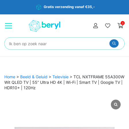
Gratis verzending vanaf €35,-
0
Zoeken:
Home
>
Beeld & Geluid
>
Televisie
>
TCL NXTFRAME 55A300W
Wit QLED TV | 55” Ultra HD 4K | Wi-Fi | Smart TV | Google TV |
HDR10+ | 120Hz