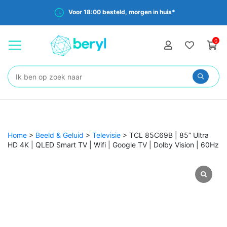
Voor 18:00 besteld, morgen in huis*
0
Zoeken:
Home
>
Beeld & Geluid
>
Televisie
>
TCL 85C69B | 85” Ultra
HD 4K | QLED Smart TV | Wifi | Google TV | Dolby Vision | 60Hz