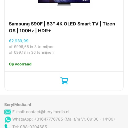
Samsung S90F | 83″ 4K OLED Smart TV | Tizen
OS | 100Hz | HDR+
€
2.989,99
of
€
996,66
in 3 termijnen
of
€
99,18
in 36 termijnen
Op voorraad
BerylMedia.nl
E-mail:
contact@berylmedia.nl
WhatsApp: +31647776785 (Ma. t/m Vr. 09:00 - 14:00)
Tel: 088-0204685