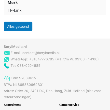
Merk
TP-Link
Alles getoond
BerylMedia.nl
E-mail:
contact@berylmedia.nl
WhatsApp: +31647776785 (Ma. t/m Vr. 09:00 - 14:00)
Tel: 088-0204685
KVK: 92089615
BTW: NL865880669B01
Adres: Oder 20, 2491 DC, Den Haag, Zuid-Holland (niet voor
retourzendingen)
Assortiment
Klantenservice