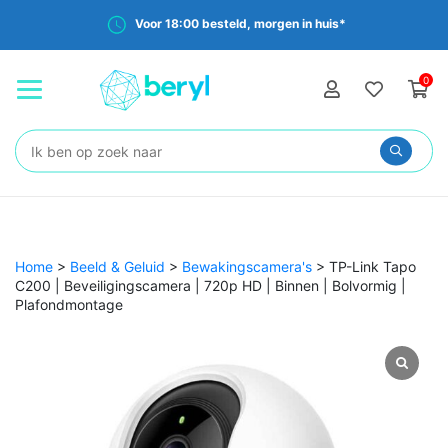
Voor 18:00 besteld, morgen in huis*
0
Zoeken:
Home
>
Beeld & Geluid
>
Bewakingscamera's
>
TP-Link Tapo
C200 | Beveiligingscamera | 720p HD | Binnen | Bolvormig |
Plafondmontage