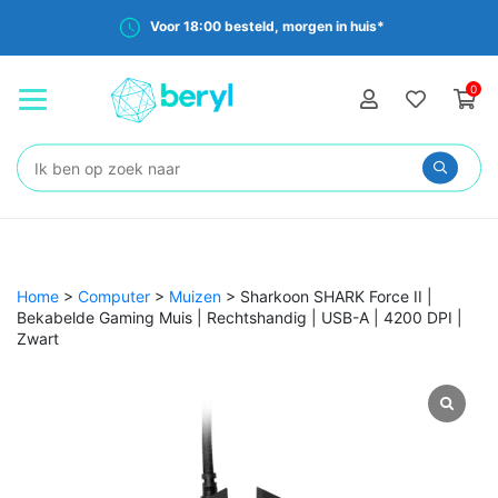
Voor 18:00 besteld, morgen in huis*
0
Zoeken:
Home
>
Computer
>
Muizen
>
Sharkoon SHARK Force II |
Bekabelde Gaming Muis | Rechtshandig | USB-A | 4200 DPI |
Zwart