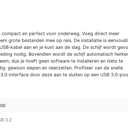
|
2TB
|
USB
s compact en perfect voor onderweg. Voeg direct meer
3.2
m grote bestanden mee op reis. De installatie is eenvoud
|
USB-kabel aan en je kunt aan de slag. De schijf wordt gev
Zwart
oeding nodig. Bovendien wordt de schijf automatisch herke
aantal
m, dus je hoeft geen software te installeren en niets te
ig: gewoon slepen en neerzetten. Profiteer van de snelle
0-interface door deze aan te sluiten op een USB 3.0-poo
000
B 3.2