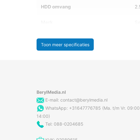
HDD omvang
2.
Merk
Se
Toon meer specificaties
BerylMedia.nl
E-mail:
contact@berylmedia.nl
WhatsApp: +31647776785 (Ma. t/m Vr. 09:00
14:00)
Tel: 088-0204685
KVK: 92089615