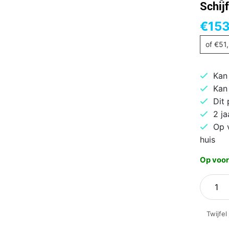
Schij
€
153
of
€
51
Kan
Kan
Dit
2 ja
Op 
huis
Op voor
Seagat
Expans
Externe
Twijfel
Harde
Schijf