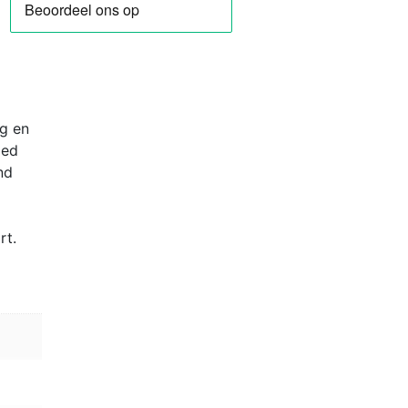
ig en
oed
nd
rt.