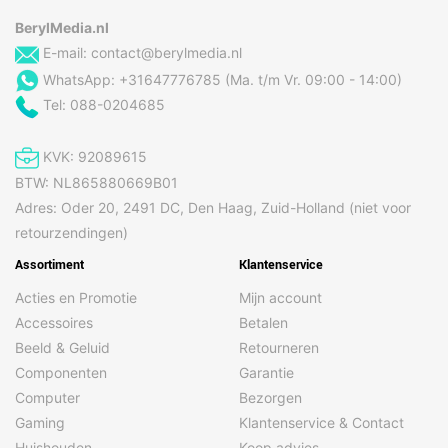
BerylMedia.nl
E-mail:
contact@berylmedia.nl
WhatsApp: +31647776785 (Ma. t/m Vr. 09:00 - 14:00)
Tel: 088-0204685
KVK: 92089615
BTW: NL865880669B01
Adres: Oder 20, 2491 DC, Den Haag, Zuid-Holland (niet voor
retourzendingen)
Assortiment
Klantenservice
Acties en Promotie
Mijn account
Accessoires
Betalen
Beeld & Geluid
Retourneren
Componenten
Garantie
Computer
Bezorgen
Gaming
Klantenservice & Contact
Huishouden
Koop advies