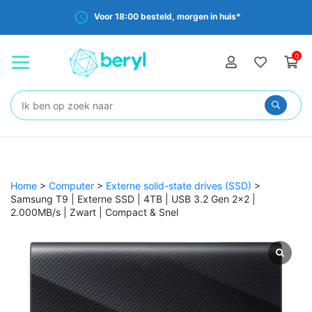
Voor 18:00 besteld, morgen in huis*
0
Zoeken:
Home
>
Computer
>
Externe solid-state drives (SSD)
>
Samsung T9 | Externe SSD | 4TB | USB 3.2 Gen 2×2 |
2.000MB/s | Zwart | Compact & Snel