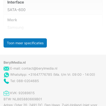
Interface
SATA-600
Merk
Samsung
Toon meer specificaties
BerylMedia.nl
E-mail:
contact@berylmedia.nl
WhatsApp: +31647776785 (Ma. t/m Vr. 09:00 - 14:00)
Tel: 088-0204685
KVK: 92089615
BTW: NL865880669B01
Adres: Oder 20, 2491 DC, Den Haag, Zuid-Holland (niet voor