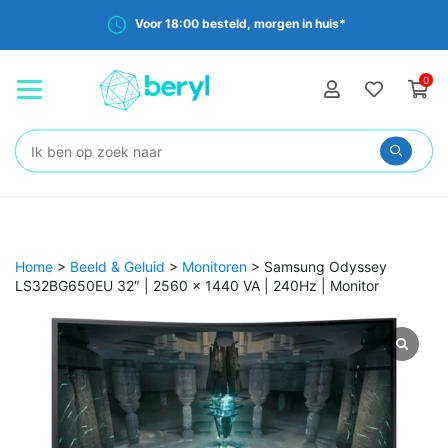
Voor 18:00 besteld, morgen in huis*
0
Zoeken:
Home
>
Beeld & Geluid
>
Monitoren
>
Samsung Odyssey
LS32BG650EU 32″ | 2560 x 1440 VA | 240Hz | Monitor