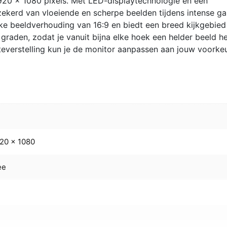
1920 x 1080 pixels. Met LED-displaytechnologie en een
rzekerd van vloeiende en scherpe beelden tijdens intense g
jke beeldverhouding van 16:9 en biedt een breed kijkgebie
 graden, zodat je vanuit bijna elke hoek een helder beeld he
erstelling kun je de monitor aanpassen aan jouw voorke
7
20 x 1080
ee