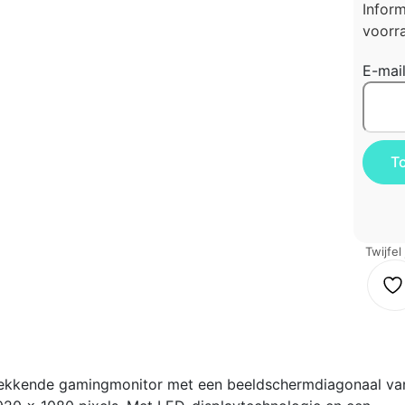
Infor
voorra
E-mai
Twijfel
ekkende gamingmonitor met een beeldschermdiagonaal va