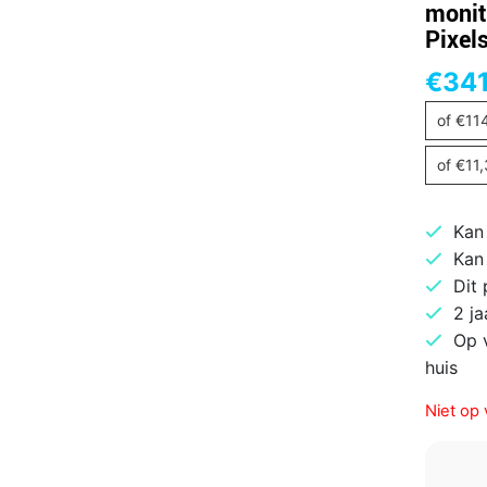
monit
Pixel
€
341
of
€
11
of
€
11
Kan
Kan
Dit
2 ja
Op 
huis
Niet op 