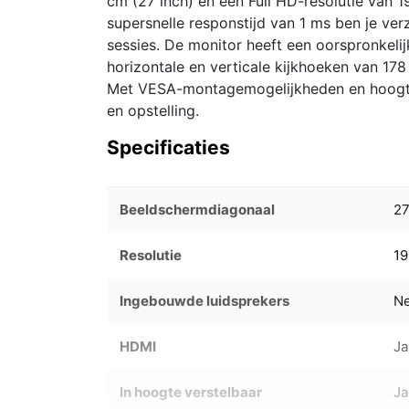
cm (27 inch) en een Full HD-resolutie van 
supersnelle responstijd van 1 ms ben je ve
sessies. De monitor heeft een oorspronkeli
horizontale en verticale kijkhoeken van 178
Met VESA-montagemogelijkheden en hoogtev
en opstelling.
Specificaties
Beeldschermdiagonaal
2
Resolutie
19
Ingebouwde luidsprekers
N
HDMI
Ja
In hoogte verstelbaar
Ja