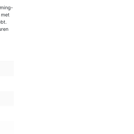
aming-
d met
bt.
uren