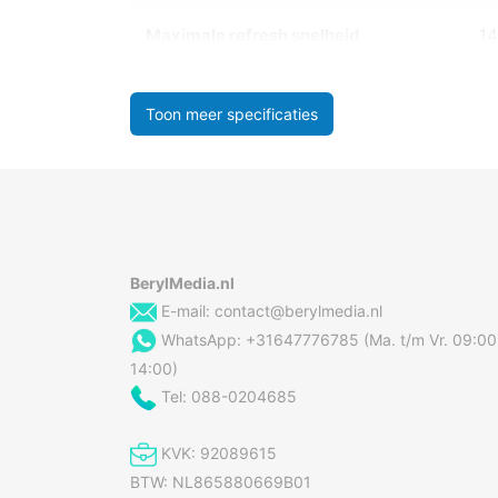
Maximale refresh snelheid
1
Toon meer specificaties
BerylMedia.nl
E-mail:
contact@berylmedia.nl
WhatsApp: +31647776785 (Ma. t/m Vr. 09:00
14:00)
Tel: 088-0204685
KVK: 92089615
BTW: NL865880669B01