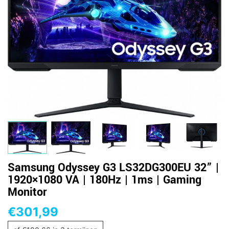
Samsung Odyssey G3 LS32DG300EU 32” |
1920×1080 VA | 180Hz | 1ms | Gaming
Monitor
€
301,99