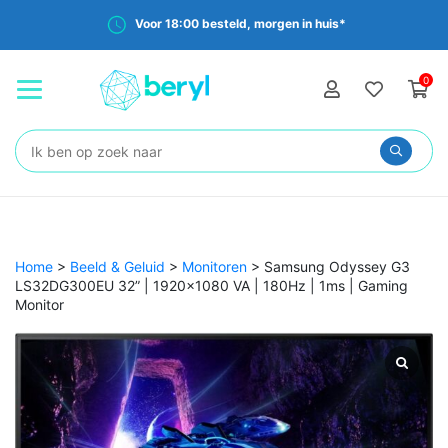
Voor 18:00 besteld, morgen in huis*
0
Zoeken:
Home
>
Beeld & Geluid
>
Monitoren
>
Samsung Odyssey G3
LS32DG300EU 32” | 1920×1080 VA | 180Hz | 1ms | Gaming
Monitor