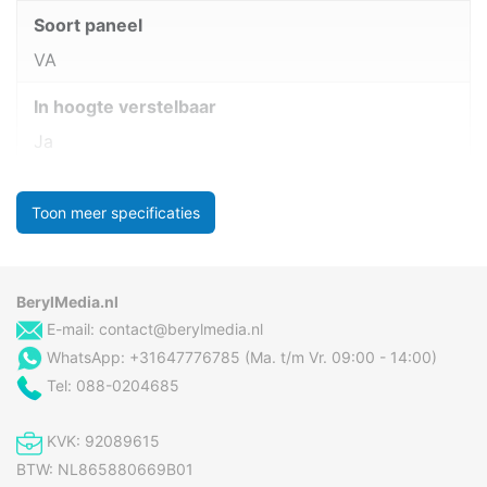
Soort paneel
VA
In hoogte verstelbaar
Ja
Toon meer specificaties
BerylMedia.nl
E-mail:
contact@berylmedia.nl
WhatsApp: +31647776785 (Ma. t/m Vr. 09:00 - 14:00)
Tel: 088-0204685
KVK: 92089615
BTW: NL865880669B01