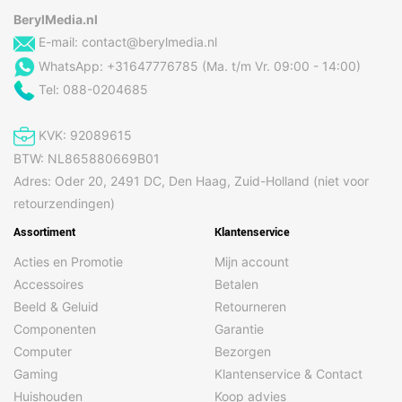
BerylMedia.nl
Gezichtsveldshoek
84°
(FOV) achtercamera
E-mail:
contact@berylmedia.nl
WhatsApp: +31647776785 (Ma. t/m Vr. 09:00 - 14:00)
Gezichtsveldshoek
78°
(FOV) derde
Tel: 088-0204685
achtercamera
Gezichtsveldshoek
123°
KVK: 92089615
(FOV) tweede
BTW: NL865880669B01
achtercamera
Adres: Oder 20, 2491 DC, Den Haag, Zuid-Holland (niet voor
Gezichtsveldshoek
81°
retourzendingen)
(FOV) voorcamera
Assortiment
Klantenservice
Macrofotografie
Ja
Acties en Promotie
Mijn account
Maximale
480 fps
beeldsnelheid
Accessoires
Betalen
Beeld & Geluid
Retourneren
Nachtmodus
Ja
Componenten
Garantie
Ondersteunde
DNG, HEIF, JPEG
Computer
Bezorgen
beeldformaten voor
camera's
Gaming
Klantenservice & Contact
Huishouden
Koop advies