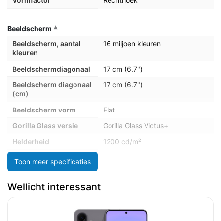
Vormfactor
Rechthoek
Beeldscherm
Beeldscherm, aantal
16 miljoen kleuren
kleuren
Beeldschermdiagonaal
17 cm (6.7")
Beeldscherm diagonaal
17 cm (6.7")
(cm)
Beeldscherm vorm
Flat
Gorilla Glass versie
Gorilla Glass Victus+
Helderheid
1200 cd/m²
Marketingnaam
Super AMOLED
Toon meer specificaties
beeldschermtechnologie
Merkspecifieke
Altijd-aan scherm
Wellicht interessant
technologieën
Pixeldichtheid
385 ppi