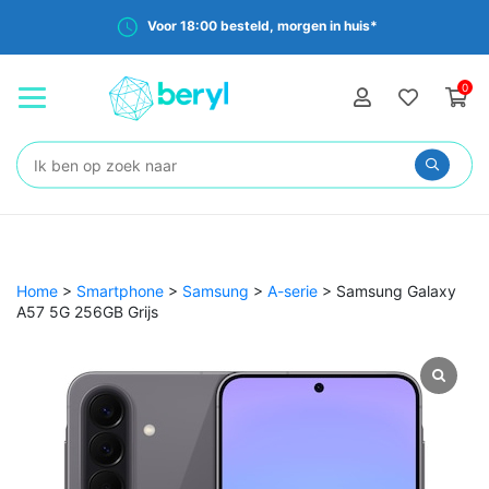
Voor 18:00 besteld, morgen in huis*
0
Zoeken:
Home
>
Smartphone
>
Samsung
>
A-serie
>
Samsung Galaxy
A57 5G 256GB Grijs