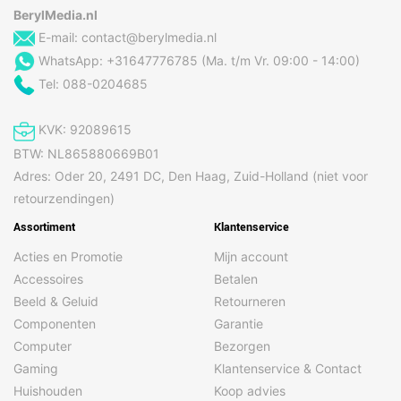
scherpstellen
BerylMedia.nl
E-mail:
contact@berylmedia.nl
Beeldstabilisator
Ja
WhatsApp: +31647776785 (Ma. t/m Vr. 09:00 - 14:00)
Cameraflitser
Ja
Tel: 088-0204685
achterzijde
Cameratype voorkant
Enkele camera
KVK: 92089615
Diafragmaopening van
2,4
BTW: NL865880669B01
de derde achtercamera
Adres: Oder 20, 2491 DC, Den Haag, Zuid-Holland (niet voor
Digitale zoom
10x
retourzendingen)
Macrofotografie
Ja
Assortiment
Klantenservice
Maximale
30 fps
Acties en Promotie
Mijn account
beeldsnelheid
Accessoires
Betalen
Nachtmodus
Ja
Beeld & Geluid
Retourneren
Opnameresolutie
3840 x 2160 Pixels
Componenten
Garantie
Computer
Bezorgen
Resolutie camera
50 MP
Gaming
Klantenservice & Contact
achterzijde (numeriek)
Huishouden
Koop advies
Resolutie camera
12 MP