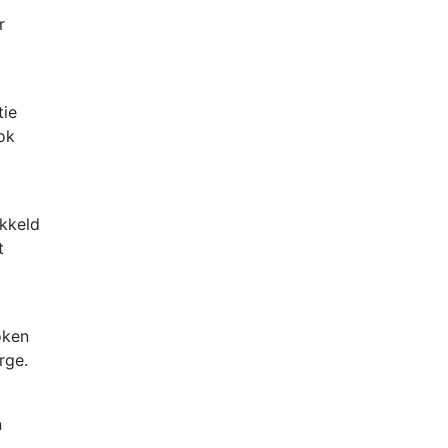
r
tie
ok
kkeld
t
oken
rge.
n