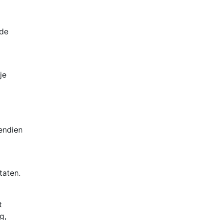
rde
je
endien
taten.
t
g,