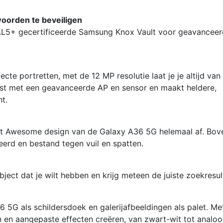
oorden te beveiligen
AL5+ gecertificeerde Samsung Knox Vault voor geavancee
te portretten, met de 12 MP resolutie laat je je altijd van 
rust met een geavanceerde AP en sensor en maakt heldere,
ht.
et Awesome design van de Galaxy A36 5G helemaal af. Bov
eerd en bestand tegen vuil en spatten.
bject dat je wilt hebben en krijg meteen de juiste zoekresul
 5G als schildersdoek en galerijafbeeldingen als palet. Me
ren en aangepaste effecten creëren, van zwart-wit tot analoo