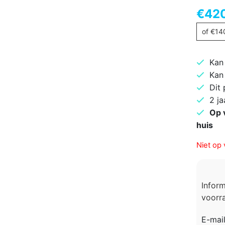
€
42
of
€
14
Kan
Kan
Dit
2 ja
Op 
huis
Niet op 
Infor
voorra
E-mai