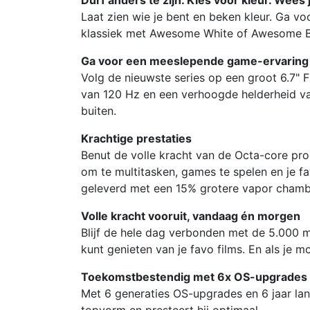
Laat zien wie je bent en beken kleur. Ga 
klassiek met Awesome White of Awesome Black
Ga voor een meeslepende game-ervaring 
Volg de nieuwste series op een groot 6.7"
van 120 Hz en een verhoogde helderheid van
buiten.
Krachtige prestaties
Benut de volle kracht van de Octa-core pr
om te multitasken, games te spelen en je 
geleverd met een 15% grotere vapor chamber
Volle kracht vooruit, vandaag én morgen
Blijf de hele dag verbonden met de 5.000 
kunt genieten van je favo films. En als je 
Toekomstbestendig met 6x OS-upgrades
Met 6 generaties OS-upgrades en 6 jaar la
topvorm en presteert hij optimaal.