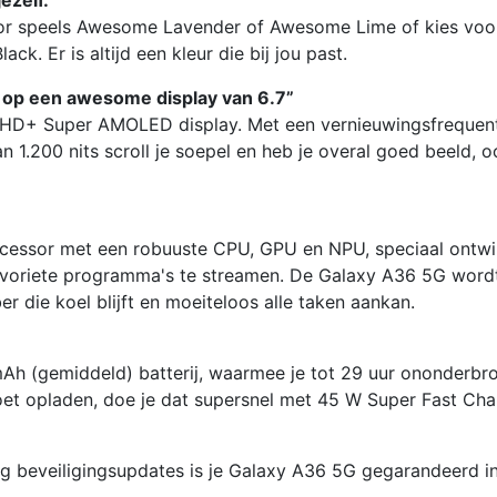
voor speels Awesome Lavender of Awesome Lime of kies voo
. Er is altijd een kleur die bij jou past.
op een awesome display van 6.7”
 FHD+ Super AMOLED display. Met een vernieuwingsfrequen
 1.200 nits scroll je soepel en heb je overal goed beeld, o
ocessor met een robuuste CPU, GPU en NPU, speciaal ontwi
favoriete programma's te streamen. De Galaxy A36 5G word
 die koel blijft en moeiteloos alle taken aankan.
mAh (gemiddeld) batterij, waarmee je tot 29 uur ononderbr
moet opladen, doe je dat supersnel met 45 W Super Fast Cha
ng beveiligingsupdates is je Galaxy A36 5G gegarandeerd i