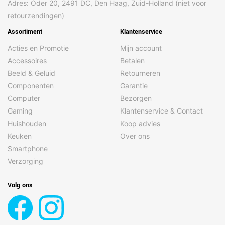
Adres: Oder 20, 2491 DC, Den Haag, Zuid-Holland (niet voor
Ondersteunde
DNG, HEIF, JPEG
retourzendingen)
beeldformaten voor
camera's
Assortiment
Klantenservice
Panorama
Ja
Acties en Promotie
Mijn account
Pixelgrootte
8 µm
Accessoires
Betalen
achtercamera
Beeld & Geluid
Retourneren
Pixelgrootte derde
1,12 µm
Componenten
Garantie
achtercamera
Computer
Bezorgen
Pixelgrootte tweede
1,12 µm
Gaming
Klantenservice & Contact
achtercamera
Huishouden
Koop advies
Portretstand
Ja
Keuken
Over ons
Smartphone
Resolutie bij
1280x720@30fps,
opnamesnelheid
1920x1080@30fps,
Verzorging
1920x1080@60fps,
3840x2160@30fps
Volg ons
Resolutie camera
50 MP
achterzijde (numeriek)
Resolutie camera
12 MP