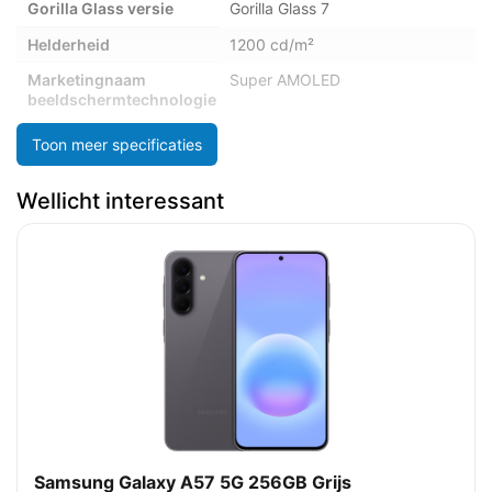
Gorilla Glass versie
Gorilla Glass 7
Helderheid
1200 cd/m²
Marketingnaam
Super AMOLED
beeldschermtechnologie
Maximale refresh
120 Hz
Toon meer specificaties
snelheid
Merkspecifieke
Altijd-aan scherm
Wellicht interessant
technologieën
Pixeldichtheid
385 ppi
Resolutie
1080 x 2340 Pixels
Type beeldschermglas
Gorilla Glass
Camera
Cameraflitser
Ja
achterzijde
Cameratype voorkant
Enkele camera
Samsung Galaxy A57 5G 256GB Grijs