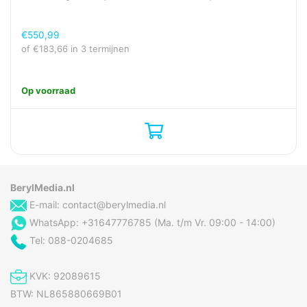
Derde achtercamera
1/5.0
grootte
€
550,99
Diafragmaopening van
2,4
of
€
183,66
in 3 termijnen
de derde achtercamera
Flash type
LED
Op voorraad
Gezichtsveldshoek
80°
(FOV) achtercamera
Gezichtsveldshoek
78°
(FOV) derde
achtercamera
Gezichtsveldshoek
120°
BerylMedia.nl
(FOV) tweede
E-mail:
contact@berylmedia.nl
achtercamera
WhatsApp: +31647776785 (Ma. t/m Vr. 09:00 - 14:00)
Macrofotografie
Ja
Tel: 088-0204685
Maximale
240 fps
beeldsnelheid
KVK: 92089615
Omvang optische
25,4 / 3,2 mm (1 / 3.2")
BTW: NL865880669B01
sensor