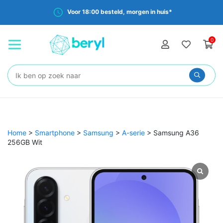
Voor 18:00 besteld, morgen in huis*
0
Zoeken:
Home
>
Smartphone
>
Samsung
>
A-serie
>
Samsung A36
256GB Wit