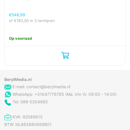
Cameratype voorkant
Enkele camera
€
548,99
Derde achtercamera
1/5.0
of
€
183,00
in 3 termijnen
grootte
Diafragmaopening van
2,4
de derde achtercamera
Op voorraad
Digitale zoom
10x
Flash type
LED
Gezichtsveldshoek
80°
(FOV) achtercamera
BerylMedia.nl
Gezichtsveldshoek
78°
(FOV) derde
E-mail:
contact@berylmedia.nl
achtercamera
WhatsApp: +31647776785 (Ma. t/m Vr. 09:00 - 14:00)
Gezichtsveldshoek
120°
Tel: 088-0204685
(FOV) tweede
achtercamera
KVK: 92089615
Gezichtsveldshoek
81°
BTW: NL865880669B01
(FOV) voorcamera