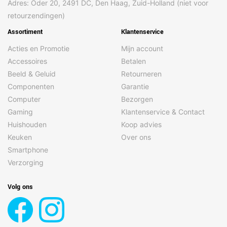
Adres: Oder 20, 2491 DC, Den Haag, Zuid-Holland (niet voor
Macrofotografie
Ja
retourzendingen)
Maximale
240 fps
Assortiment
Klantenservice
beeldsnelheid
Acties en Promotie
Mijn account
Omvang optische
25,4 / 3,2 mm (1 / 3.2")
sensor
Accessoires
Betalen
Beeld & Geluid
Retourneren
Ondersteunde
DNG, HEIF, JPEG
beeldformaten voor
Componenten
Garantie
camera's
Computer
Bezorgen
Panorama
Ja
Gaming
Klantenservice & Contact
Huishouden
Koop advies
Pixelgrootte
8 µm
achtercamera
Keuken
Over ons
Smartphone
Pixelgrootte derde
1,12 µm
achtercamera
Verzorging
Pixelgrootte tweede
1,12 µm
Volg ons
achtercamera
Pixelgrootte
1,12 µm
voorcamera