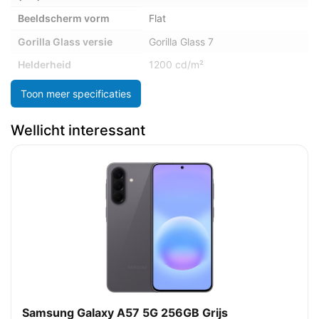
Beeldscherm vorm
Flat
Gorilla Glass versie
Gorilla Glass 7
Helderheid
1200 cd/m²
Marketingnaam
Super AMOLED
Toon meer specificaties
beeldschermtechnologie
Maximale refresh
120 Hz
Wellicht interessant
snelheid
Merkspecifieke
Altijd-aan scherm
technologieën
Pixeldichtheid
385 ppi
Resolutie
1080 x 2340 Pixels
Type beeldschermglas
Gorilla Glass
Camera
Cameraflitser
Ja
Samsung Galaxy A57 5G 256GB Grijs
achterzijde