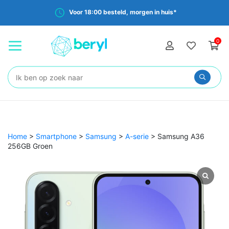
Voor 18:00 besteld, morgen in huis*
0
Zoeken:
Home
>
Smartphone
>
Samsung
>
A-serie
>
Samsung A36
256GB Groen