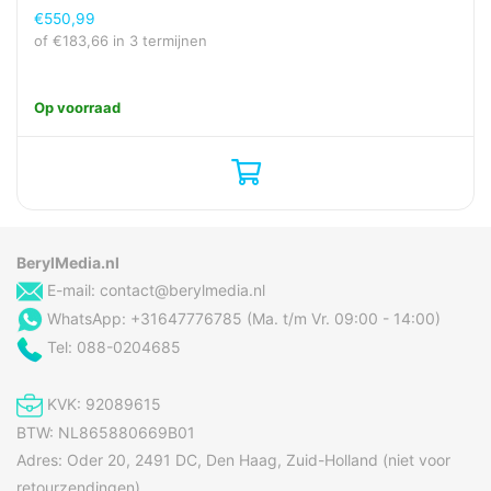
achterzijde
€
550,99
of
€
183,66
in 3 termijnen
Cameratype voorkant
Enkele camera
Derde achtercamera
1/5.0
grootte
Op voorraad
Diafragmaopening van
2,4
de derde achtercamera
Digitale zoom
10x
Flash type
LED
BerylMedia.nl
Gezichtsveldshoek
77°
(FOV) achtercamera
E-mail:
contact@berylmedia.nl
WhatsApp: +31647776785 (Ma. t/m Vr. 09:00 - 14:00)
Gezichtsveldshoek
89°
(FOV) derde
Tel: 088-0204685
achtercamera
Gezichtsveldshoek
120°
KVK: 92089615
(FOV) tweede
BTW: NL865880669B01
achtercamera
Adres: Oder 20, 2491 DC, Den Haag, Zuid-Holland (niet voor
Gezichtsveldshoek
80°
retourzendingen)