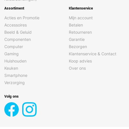
(FOV) voorcamera
Assortiment
Klantenservice
Macrofotografie
Ja
Acties en Promotie
Mijn account
Maximale
480 fps
beeldsnelheid
Accessoires
Betalen
Beeld & Geluid
Retourneren
Nachtmodus
Ja
Componenten
Garantie
Ondersteunde
DNG, HEIF, JPEG
Computer
Bezorgen
beeldformaten voor
camera's
Gaming
Klantenservice & Contact
Huishouden
Koop advies
Panorama
Ja
Keuken
Over ons
Pixelgrootte
0,64 µm
Smartphone
achtercamera
Verzorging
Pixelgrootte derde
1,75 µm
achtercamera
Volg ons
Pixelgrootte tweede
1,12 µm
achtercamera
Pixelgrootte
1,12 µm
voorcamera