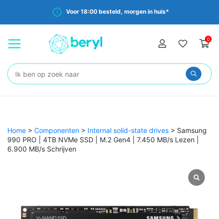
Voor 18:00 besteld, morgen in huis*
0
Zoeken:
Home
>
Componenten
>
Internal solid-state drives
>
Samsung
990 PRO | 4TB NVMe SSD | M.2 Gen4 | 7.450 MB/s Lezen |
6.900 MB/s Schrijven