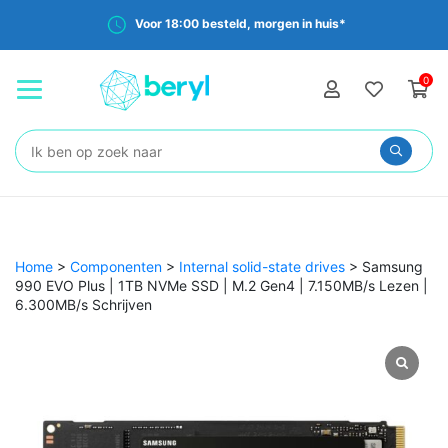
Voor 18:00 besteld, morgen in huis*
0
Zoeken:
Home
>
Componenten
>
Internal solid-state drives
>
Samsung
990 EVO Plus | 1TB NVMe SSD | M.2 Gen4 | 7.150MB/s Lezen |
6.300MB/s Schrijven