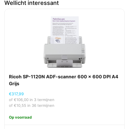
Wellicht interessant
Software
Functies slimme
Detectie van blanco pagina's
scannersoftware
Scan
JPEG, PDF, PNG, TIFF
bestandsformaten
Scanner-drivers
ISIS, TWAIN
Duurzaamheid
Duurzaamheidscertificaten
ENERGY STAR
Ricoh SP-1120N ADF-scanner 600 x 600 DPI A4
Grijs
Ergonomie
€
317,99
Ingebouwd display
Ja
of
€
106,00
in 3 termijnen
Soort bediening
Knoppen
of
€
10,55
in 36 termijnen
Op voorraad
Overige specificaties