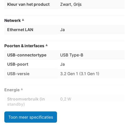
Kleur van het product
Zwart, Grijs
Netwerk
Ethernet LAN
Ja
Poorten & interfaces
USB-connectortype
USB Type-B
USB-poort
Ja
USB-versie
3.2 Gen 1 (3.1 Gen 1)
Energie
Stroomverbruik (in
0,2 W
standby)
Stroomverbruik
28 W
Toon meer specificaties
(typisch)