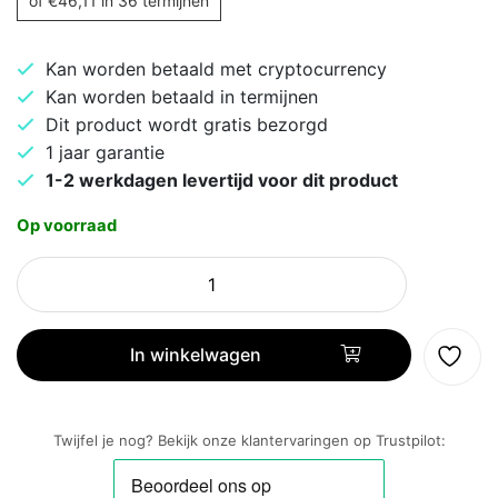
of
€
46,11
in 36 termijnen
Kan worden betaald met cryptocurrency
Kan worden betaald in termijnen
Dit product wordt gratis bezorgd
1 jaar garantie
1-2 werkdagen levertijd voor dit product
Op voorraad
Ricoh
fi-
8270
ADF-/handmatige
In winkelwagen
invoer
scanner
600
Twijfel je nog? Bekijk onze klantervaringen op Trustpilot:
x
600