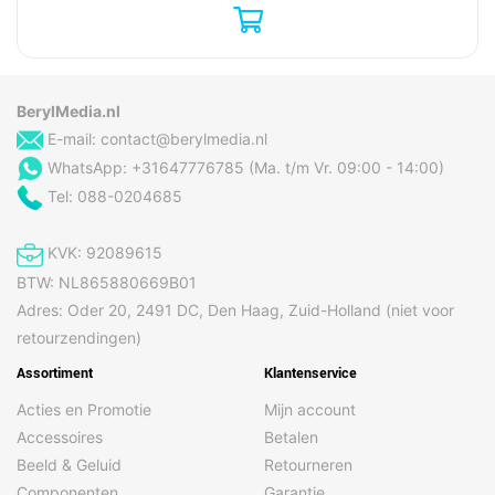
Merk
Ricoh
Inhoud van de verpakking
Inclusief AC-adapter
Ja
BerylMedia.nl
Meegeleverde kabels
AC
E-mail:
contact@berylmedia.nl
WhatsApp: +31647776785 (Ma. t/m Vr. 09:00 - 14:00)
Tel: 088-0204685
Gewicht en omvang
Breedte
577 mm
KVK: 92089615
Diepte
234 mm
BTW: NL865880669B01
Gewicht
8,8 kg
Adres: Oder 20, 2491 DC, Den Haag, Zuid-Holland (niet voor
retourzendingen)
Hoogte
300 mm
Assortiment
Klantenservice
Algemeen
Acties en Promotie
Mijn account
Soort scanner
ADF-scanner
Accessoires
Betalen
Beeld & Geluid
Retourneren
Soort voeding
AC
Componenten
Garantie