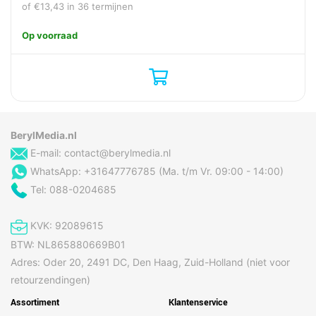
of
€
13,43
in 36 termijnen
Op voorraad
Overige specificaties
Merk
Ricoh
Inhoud van de verpakking
Inclusief AC-adapter
Ja
BerylMedia.nl
Meegeleverde kabels
AC
E-mail:
contact@berylmedia.nl
WhatsApp: +31647776785 (Ma. t/m Vr. 09:00 - 14:00)
Gewicht en omvang
Tel: 088-0204685
Breedte
298 mm
KVK: 92089615
Diepte
135 mm
BTW: NL865880669B01
Gewicht
2,5 kg
Adres: Oder 20, 2491 DC, Den Haag, Zuid-Holland (niet voor
Hoogte
133 mm
retourzendingen)
Assortiment
Klantenservice
Algemeen