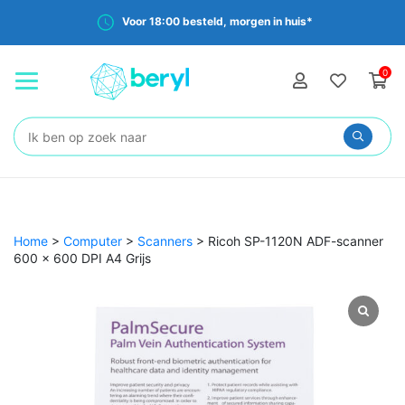
Voor 18:00 besteld, morgen in huis*
0
Zoeken:
Home
>
Computer
>
Scanners
>
Ricoh SP-1120N ADF-scanner
600 x 600 DPI A4 Grijs