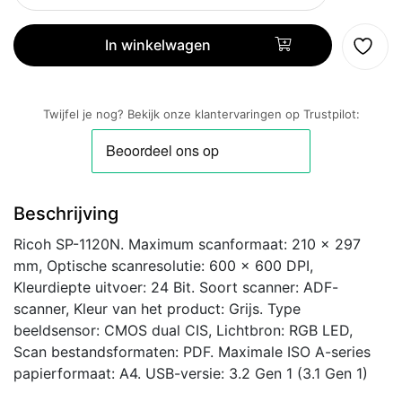
1120N
ADF-
In winkelwagen
scanner
600
x
Twijfel je nog? Bekijk onze klantervaringen op Trustpilot:
600
DPI
A4
Grijs
Beschrijving
aantal
Ricoh SP-1120N. Maximum scanformaat: 210 x 297
mm, Optische scanresolutie: 600 x 600 DPI,
Kleurdiepte uitvoer: 24 Bit. Soort scanner: ADF-
scanner, Kleur van het product: Grijs. Type
beeldsensor: CMOS dual CIS, Lichtbron: RGB LED,
Scan bestandsformaten: PDF. Maximale ISO A-series
papierformaat: A4. USB-versie: 3.2 Gen 1 (3.1 Gen 1)