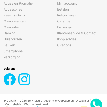
Acties en Promotie
Mijn account
Soort scanner
ADF-scanner
Accessoires
Betalen
Soort voeding
AC
Beeld & Geluid
Retourneren
Componenten
Garantie
Computer
Bezorgen
Hoofdcamera
Gaming
Klantenservice & Contact
Lichtbron
RGB LED
Huishouden
Koop advies
Keuken
Over ons
Scanformaten
Smartphone
Maximaal scanformaat
A4
Verzorging
Maximum scanformaat
210 x 297 mm
Volg ons
Scanprestaties
ADF scan snelheid
20 ppm
(b/w, A4)
Duplex scannen
Ja
© Copyright 2026 Beryl Media |
Algemene voorwaarden
|
Disclaimer
| |
Privacy
|
Cookiebeleid
| Website:
Next Lead
Kleurdiepte uitvoer
24 Bit