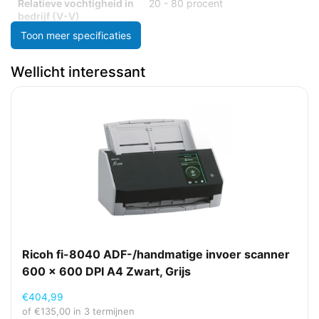
Relatieve vochtigheid in
20 - 80 procent
bedrijf (V-V)
Toon meer specificaties
Energie
Wellicht interessant
Stroomverbruik
18 W
(typisch)
Software
Scan
PDF
bestandsformaten
Scanner-drivers
ISIS, TWAIN
Duurzaamheid
Duurzaamheidscertificaten
ENERGY STAR
Ricoh fi-8040 ADF-/handmatige invoer scanner
600 x 600 DPI A4 Zwart, Grijs
Ergonomie
€
404,99
of
€
135,00
in 3 termijnen
Ingebouwd display
Nee