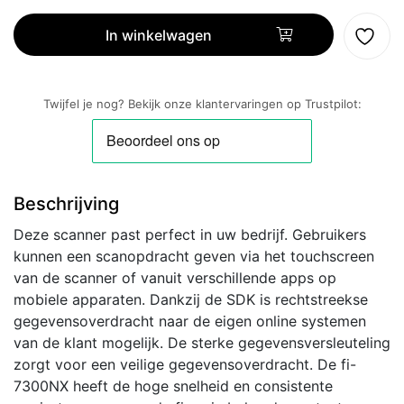
7300NX
ADF-
In winkelwagen
scanner
600
x
Twijfel je nog? Bekijk onze klantervaringen op Trustpilot:
600
DPI
A4
Grijs,
Beschrijving
Wit
aantal
Deze scanner past perfect in uw bedrijf. Gebruikers
kunnen een scanopdracht geven via het touchscreen
van de scanner of vanuit verschillende apps op
mobiele apparaten. Dankzij de SDK is rechtstreekse
gegevensoverdracht naar de eigen online systemen
van de klant mogelijk. De sterke gegevensversleuteling
zorgt voor een veilige gegevensoverdracht. De fi-
7300NX heeft de hoge snelheid en consistente