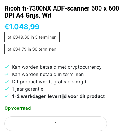
Ricoh fi-7300NX ADF-scanner 600 x 600
DPI A4 Grijs, Wit
€
1.048,99
of
€
349,66
in 3 termijnen
of
€
34,79
in 36 termijnen
Kan worden betaald met cryptocurrency
Kan worden betaald in termijnen
Dit product wordt gratis bezorgd
1 jaar garantie
1-2 werkdagen levertijd voor dit product
Op voorraad
Ricoh
fi-