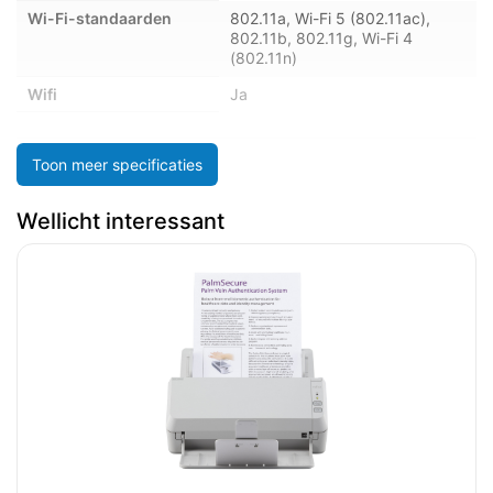
Wi-Fi-standaarden
802.11a, Wi-Fi 5 (802.11ac),
802.11b, 802.11g, Wi-Fi 4
(802.11n)
Wifi
Ja
Poorten & interfaces
Toon meer specificaties
USB-poort
Ja
Wellicht interessant
USB-versie
3.2 Gen 2 (3.1 Gen 2)
Prestatie
Bedrijfstemperatuur (T-
5 - 35 °C
T)
Relatieve vochtigheid in
20 - 80 procent
bedrijf (V-V)
Energie