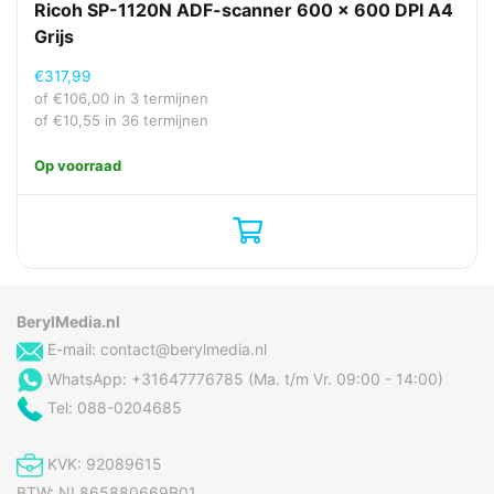
Stroomverbruik
2,4 W
Ricoh SP-1120N ADF-scanner 600 x 600 DPI A4
(PowerSave)
Grijs
Stroomverbruik
42 W
€
317,99
(typisch)
of
€
106,00
in 3 termijnen
of
€
10,55
in 36 termijnen
Software
Op voorraad
Meegeleverde drivers
Ja
Minimale opslag
120000 MB
schijfruimte
Minimale processor
3.5 GHz
Ondersteunde server
Windows Server 2008, Windows
operating systems
Server 2008 x64, Windows
BerylMedia.nl
Server 2012 R2 x64, Windows
E-mail:
contact@berylmedia.nl
Server 2012 x64, Windows
WhatsApp: +31647776785 (Ma. t/m Vr. 09:00 - 14:00)
Server 2016 x64
Tel: 088-0204685
Ondersteunt Windows
Windows 10, Windows 10
Education, Windows 10
Education x64, Windows 10
KVK: 92089615
Enterprise, Windows 10
BTW: NL865880669B01