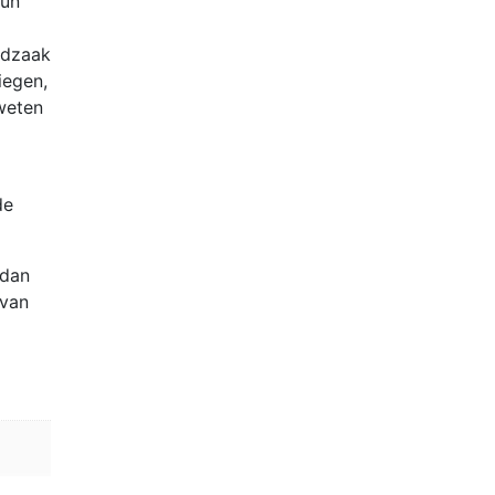
hun
odzaak
iegen,
 weten
de
 dan
 van