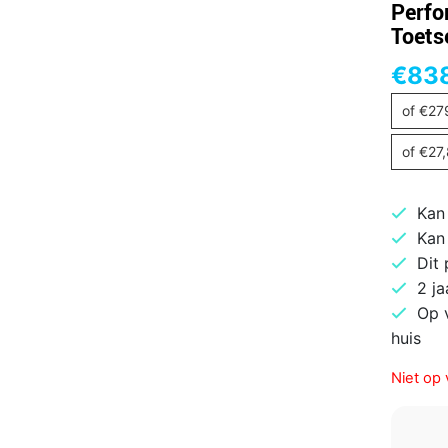
Perfo
Toet
€
83
of
€
27
of
€
27
Kan
Kan
Dit
2 ja
Op 
huis
Niet op 