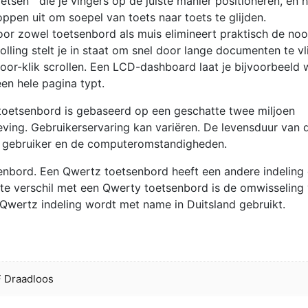
etsen™ die je vingers op de juiste manier positioneren, en 
ppen uit om soepel van toets naar toets te glijden.
voor zowel toetsenbord als muis elimineert praktisch de no
olling stelt je in staat om snel door lange documenten te vl
voor-klik scrollen. Een LCD-dashboard laat je bijvoorbeeld
en hele pagina typt.
toetsenbord is gebaseerd op een geschatte twee miljoen
ving. Gebruikerservaring kan variëren. De levensduur van 
de gebruiker en de computeromstandigheden.
senbord. Een Qwertz toetsenbord heeft een andere indeling
te verschil met een Qwerty toetsenbord is de omwisseling
Qwertz indeling wordt met name in Duitsland gebruikt.
 Draadloos