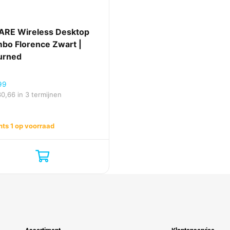
RE Wireless Desktop
bo Florence Zwart |
urned
99
30,66
in 3 termijnen
hts 1 op voorraad