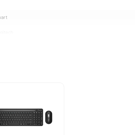
art
gitech