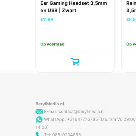
Ear Gaming Headset 3,5mm
Rai
en USB | Zwart
3,5
€
11,99
€
9,
Op voorraad
Op v
BerylMedia.nl
E-mail:
contact@berylmedia.nl
WhatsApp: +31647776785 (Ma. t/m Vr. 09:00
14:00)
Tel: 088-0204685