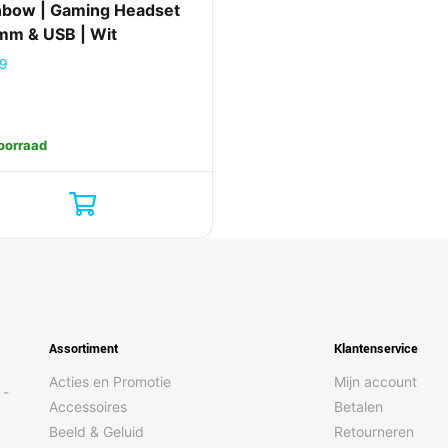
nbow | Gaming Headset
mm & USB | Wit
99
oorraad
Assortiment
Klantenservice
Acties en Promotie
Mijn account
 -
Accessoires
Betalen
Beeld & Geluid
Retourneren