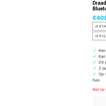
Draad
Bluet
€
40
of
€
13
of
€
13
Kan
Kan
Dit
2 ja
Op 
huis
Niet op 