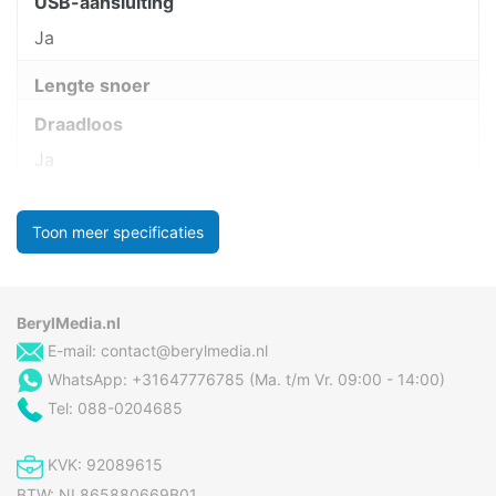
USB-aansluiting
Ja
Lengte snoer
Draadloos
Ja
Toon meer specificaties
BerylMedia.nl
E-mail:
contact@berylmedia.nl
WhatsApp: +31647776785 (Ma. t/m Vr. 09:00 - 14:00)
Tel: 088-0204685
KVK: 92089615
BTW: NL865880669B01