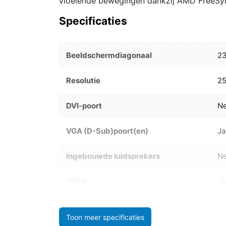
vloeiende bewegingen dankzij AMD FreeSyn
Specificaties
Beeldschermdiagonaal
23
Resolutie
25
DVI-poort
N
VGA (D-Sub)poort(en)
Ja
Ingebouwde luidsprekers
N
HDMI
Ja
Toon meer specificaties