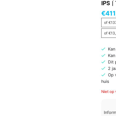
IPS |
€
411
of
€
13
of
€
13
Kan
Kan
Dit
2 ja
Op 
huis
Niet op 
Infor