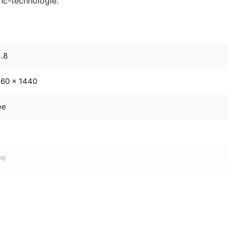
c-technologie.
.8
60 x 1440
ee
ee