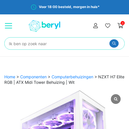
Voor 18:00 besteld, morgen in huis*
0
Zoeken:
Home
>
Componenten
>
Computerbehuizingen
>
NZXT H7 Elite
RGB | ATX Midi Tower Behuizing | Wit