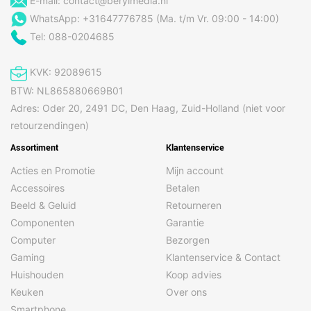
E-mail:
contact@berylmedia.nl
WhatsApp: +31647776785 (Ma. t/m Vr. 09:00 - 14:00)
Tel: 088-0204685
KVK: 92089615
BTW: NL865880669B01
Adres: Oder 20, 2491 DC, Den Haag, Zuid-Holland (niet voor
retourzendingen)
Assortiment
Klantenservice
Acties en Promotie
Mijn account
Accessoires
Betalen
Beeld & Geluid
Retourneren
Componenten
Garantie
Computer
Bezorgen
Gaming
Klantenservice & Contact
Huishouden
Koop advies
Keuken
Over ons
Smartphone