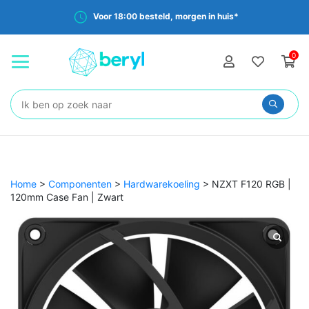
Voor 18:00 besteld, morgen in huis*
0
Zoeken:
Home
>
Componenten
>
Hardwarekoeling
>
NZXT F120 RGB |
120mm Case Fan | Zwart