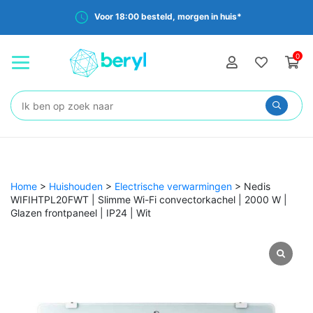
Voor 18:00 besteld, morgen in huis*
0
Zoeken:
Home
>
Huishouden
>
Electrische verwarmingen
>
Nedis
WIFIHTPL20FWT | Slimme Wi-Fi convectorkachel | 2000 W |
Glazen frontpaneel | IP24 | Wit