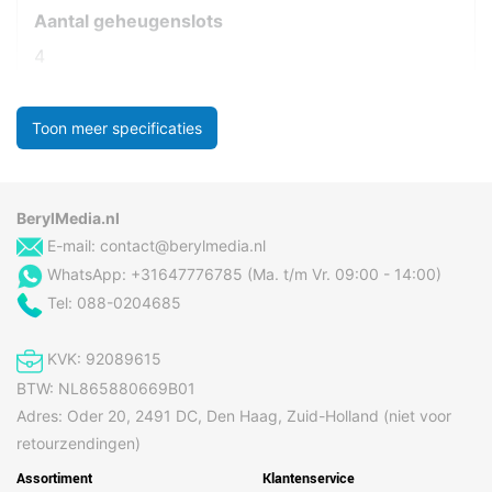
Aantal geheugenslots
4
Toon meer specificaties
BerylMedia.nl
E-mail:
contact@berylmedia.nl
WhatsApp: +31647776785 (Ma. t/m Vr. 09:00 - 14:00)
Tel: 088-0204685
KVK: 92089615
BTW: NL865880669B01
Adres: Oder 20, 2491 DC, Den Haag, Zuid-Holland (niet voor
retourzendingen)
Assortiment
Klantenservice