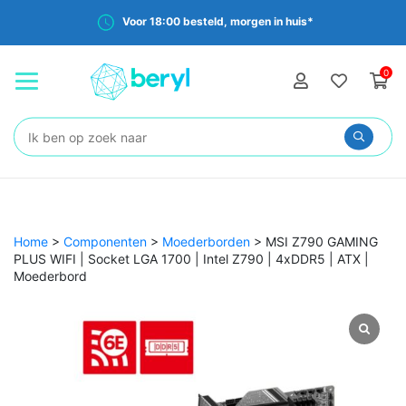
Voor 18:00 besteld, morgen in huis*
0
Zoeken:
Home
>
Componenten
>
Moederborden
>
MSI Z790 GAMING
PLUS WIFI | Socket LGA 1700 | Intel Z790 | 4xDDR5 | ATX |
Moederbord