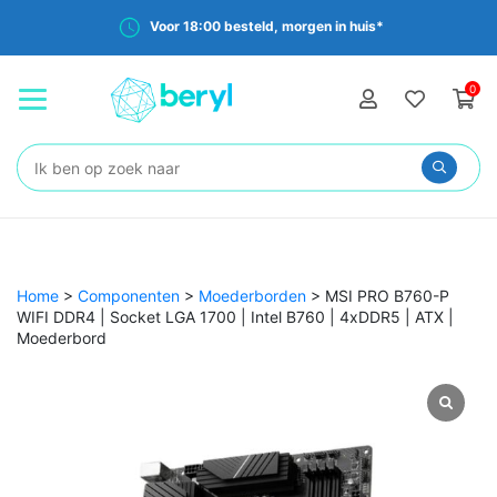
Voor 18:00 besteld, morgen in huis*
0
Zoeken:
Home
>
Componenten
>
Moederborden
>
MSI PRO B760-P
WIFI DDR4 | Socket LGA 1700 | Intel B760 | 4xDDR5 | ATX |
Moederbord