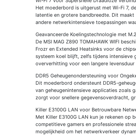
Wi-Fi 7 voor Supersnelle Draadloze Verbind
Het moederbord is uitgerust met Wi-Fi 7, d
latentie en grotere bandbreedte. Dit maakt 
andere netwerkintensieve toepassingen waar
Geavanceerde Koelingstechnologie met M.2 
De MSI MAG Z890 TOMAHAWK WIFI beschikt 
Frozr en Extended Heatsinks voor de chips
systeem koel blijft, zelfs tijdens intensie
oververhitting voor een langere levensduur
DDR5 Geheugenondersteuning voor Ongeken
Dit moederbord ondersteunt DDR5-geheugen
van geheugenintensieve applicaties zoals g
zorgt voor snellere gegevensoverdracht, g
Killer E3100G LAN voor Betrouwbare Netwe
Met Killer E3100G LAN kun je rekenen op b
competitieve gamers en professionele strea
mogelijkheid om het netwerkverkeer dynamis