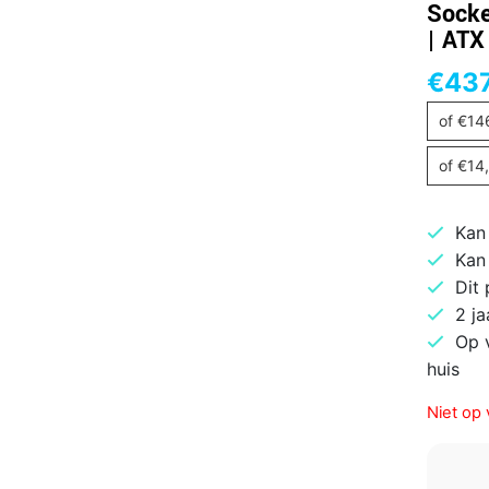
Socke
| ATX
€
437
of
€
14
of
€
14
Kan
Kan
Dit
2 ja
Op 
huis
Niet op 