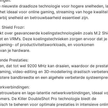
ingen:
e nieuwste draadloze technologie voor hogere snelheden, l
het ideaal voor online gaming, streaming van hoge kwalitei
bij snelheid en betrouwbaarheid essentieel zijn.
Shield Frozr:
over geavanceerde koelingstechnologieën zoals M.2 Shi
et en VRM’s. Deze koelingstechnieken zorgen ervoor dat je
ve gaming- of productiviteitsworkloads, en voorkomen
 van je hardware.
de Prestaties:
, dat tot wel 9200 MHz kan draaien, waardoor de prestat
aming, video-editing en 3D-modellering drastisch verbetere
rotere bandbreedte en een algehele verbeterde systeempres
rkverbindingen:
etrouwbare en lage-latentie netwerkverbindingen, ideaal v
mers. De Killer DoubleShot Pro technologie biedt de
ch te beheren voor optimale prestaties in intensieve onli