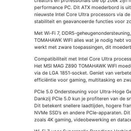
creators en professionals die op zoek zijn
performance PC. Dit ATX moederbord is uit
nieuwste Intel Core Ultra processors via d
stabiliteit en geavanceerde functies voor z
Met Wi-Fi 7, DDR5-geheugenondersteuning,
TOMAHAWK WIFI alles wat je nodig hebt voor
werkt met zware toepassingen, dit moederbo
Compatibiliteit met Intel Core Ultra proces
Het MSI MAG Z890 TOMAHAWK WIFI moederbo
via de LGA 1851-socket. Geniet van verbete
efficiëntie voor gaming, multitasking en zwa
PCIe 5.0 Ondersteuning voor Ultra-Hoge G
Dankzij PCIe 5.0 kun je profiteren van de 
Dit betekent snellere laadtijden, hogere fr
NVMe SSD’s en andere PCIe-apparaten. Dit b
zoals 4K gaming, videobewerking en datac