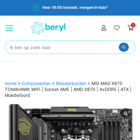
Voor 18:00 besteld, morgen in huis*
0
Zoeken:
Home
>
Componenten
>
Moederborden
>
MSI MAG X870
TOMAHAWK WIFI | Socket AM5 | AMD X870 | 4xDDR5 | ATX |
Moederbord