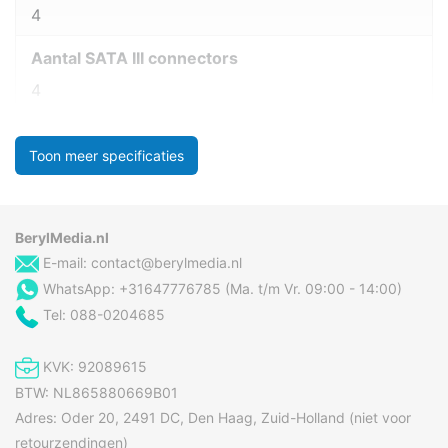
4
Aantal SATA III connectors
4
Toon meer specificaties
BerylMedia.nl
E-mail:
contact@berylmedia.nl
WhatsApp: +31647776785 (Ma. t/m Vr. 09:00 - 14:00)
Tel: 088-0204685
KVK: 92089615
BTW: NL865880669B01
Adres: Oder 20, 2491 DC, Den Haag, Zuid-Holland (niet voor
retourzendingen)