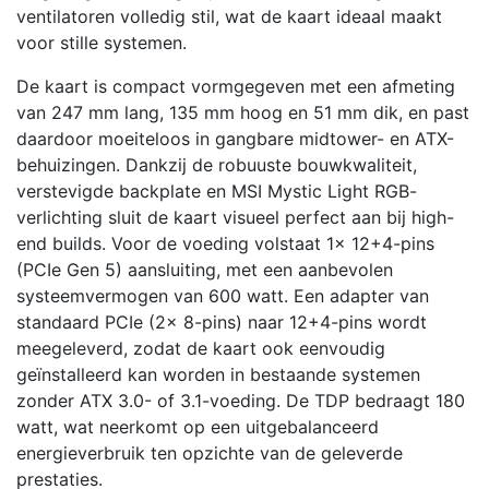
ventilatoren volledig stil, wat de kaart ideaal maakt
voor stille systemen.
De kaart is compact vormgegeven met een afmeting
van 247 mm lang, 135 mm hoog en 51 mm dik, en past
daardoor moeiteloos in gangbare midtower- en ATX-
behuizingen. Dankzij de robuuste bouwkwaliteit,
verstevigde backplate en MSI Mystic Light RGB-
verlichting sluit de kaart visueel perfect aan bij high-
end builds. Voor de voeding volstaat 1x 12+4-pins
(PCIe Gen 5) aansluiting, met een aanbevolen
systeemvermogen van 600 watt. Een adapter van
standaard PCIe (2x 8-pins) naar 12+4-pins wordt
meegeleverd, zodat de kaart ook eenvoudig
geïnstalleerd kan worden in bestaande systemen
zonder ATX 3.0- of 3.1-voeding. De TDP bedraagt 180
watt, wat neerkomt op een uitgebalanceerd
energieverbruik ten opzichte van de geleverde
prestaties.