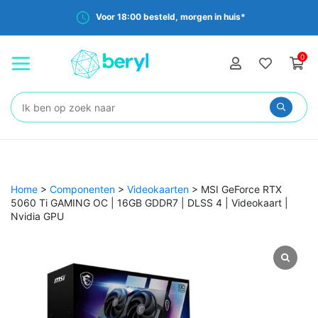
Voor 18:00 besteld, morgen in huis*
0
Zoeken:
Home
>
Componenten
>
Videokaarten
>
MSI GeForce RTX
5060 Ti GAMING OC | 16GB GDDR7 | DLSS 4 | Videokaart |
Nvidia GPU