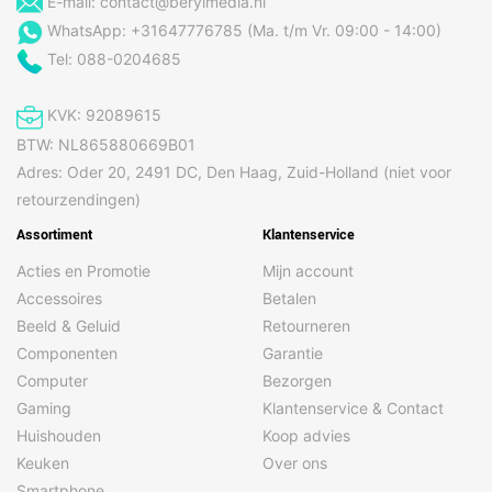
E-mail:
contact@berylmedia.nl
WhatsApp: +31647776785 (Ma. t/m Vr. 09:00 - 14:00)
Tel: 088-0204685
KVK: 92089615
BTW: NL865880669B01
Adres: Oder 20, 2491 DC, Den Haag, Zuid-Holland (niet voor
retourzendingen)
Assortiment
Klantenservice
Acties en Promotie
Mijn account
Accessoires
Betalen
Beeld & Geluid
Retourneren
Componenten
Garantie
Computer
Bezorgen
Gaming
Klantenservice & Contact
Huishouden
Koop advies
Keuken
Over ons
Smartphone