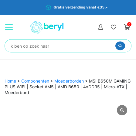
Gratis verzending vanaf €35,-
0
Zoeken:
Home
>
Componenten
>
Moederborden
>
MSI B650M GAMING
PLUS WIFI | Socket AM5 | AMD B650 | 4xDDR5 | Micro-ATX |
Moederbord