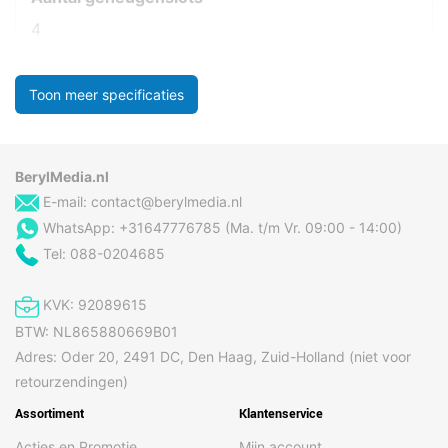
4
Toon meer specificaties
BerylMedia.nl
E-mail:
contact@berylmedia.nl
WhatsApp: +31647776785 (Ma. t/m Vr. 09:00 - 14:00)
Tel: 088-0204685
KVK: 92089615
BTW: NL865880669B01
Adres: Oder 20, 2491 DC, Den Haag, Zuid-Holland (niet voor
retourzendingen)
Assortiment
Klantenservice
Acties en Promotie
Mijn account