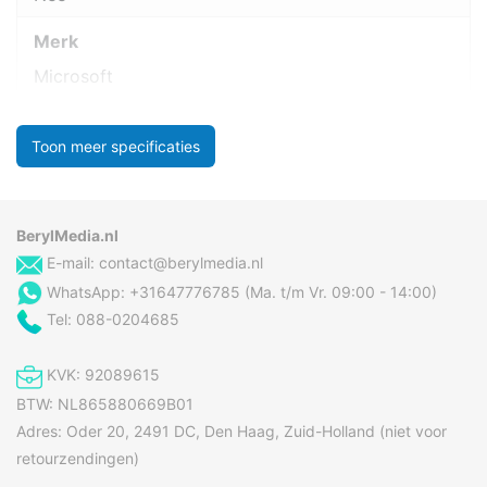
Merk
Microsoft
Toon meer specificaties
BerylMedia.nl
E-mail:
contact@berylmedia.nl
WhatsApp: +31647776785 (Ma. t/m Vr. 09:00 - 14:00)
Tel: 088-0204685
KVK: 92089615
BTW: NL865880669B01
Adres: Oder 20, 2491 DC, Den Haag, Zuid-Holland (niet voor
retourzendingen)