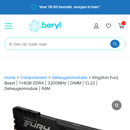
Voor 18:00 besteld, morgen in huis*
0
Zoeken:
Home
>
Componenten
>
Geheugenmodules
>
Kingston Fury
Beast | 1x8GB DDR4 | 3200MHz | DIMM | CL22 |
Geheugenmodule | RAM