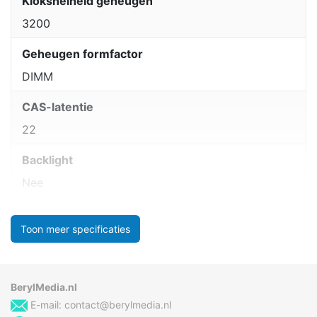
Kloksnelheid geheugen
3200
Geheugen formfactor
DIMM
CAS-latentie
22
Backlight
Nee
Toon meer specificaties
BerylMedia.nl
E-mail:
contact@berylmedia.nl