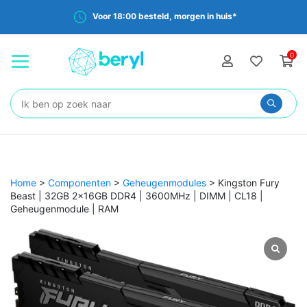
Voor 18:00 besteld, morgen in huis*
0
Zoeken:
Home
>
Componenten
>
Geheugenmodules
>
Kingston Fury
Beast | 32GB 2x16GB DDR4 | 3600MHz | DIMM | CL18 |
Geheugenmodule | RAM