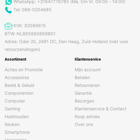
WhatsApp: +31647776785 (Ma. t/m Vr. 09:00 - 14:00)
Tel: 088-0204685
KVK: 92089615
BTW: NL865880669B01
Adres: Oder 20, 2491 DC, Den Haag, Zuid-Holland (niet voor
retourzendingen)
Assortiment
Klantenservice
Acties en Promotie
Mijn account
Accessoires
Betalen
Beeld & Geluid
Retourneren
Componenten
Garantie
Computer
Bezorgen
Gaming
Klantenservice & Contact
Huishouden
Koop advies
Keuken
Over ons
Smartphone
Verzorging