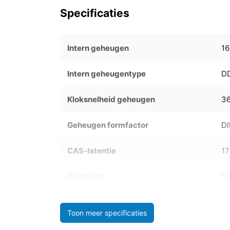
Specificaties
Intern geheugen
16
Intern geheugentype
D
Kloksnelheid geheugen
3
Geheugen formfactor
D
CAS-latentie
17
Backlight
N
Toon meer specificaties