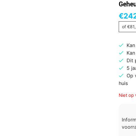
Gehe
€
24
of
€
81
Kan
Kan
Dit
5 ja
Op 
huis
Niet op 
Infor
voorra