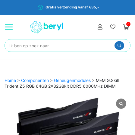
Gratis verzending vanaf €35,-
0
Zoeken:
Home
>
Componenten
>
Geheugenmodules
>
MEM G.Skill
Trident Z5 RGB 64GB 2x32GBkit DDR5 6000MHz DIMM