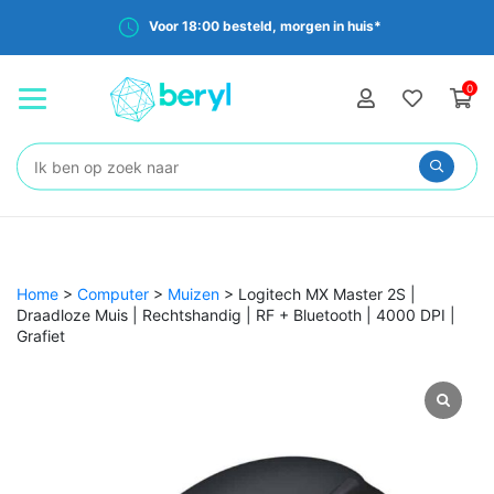
Voor 18:00 besteld, morgen in huis*
0
Zoeken:
Home
>
Computer
>
Muizen
>
Logitech MX Master 2S |
Draadloze Muis | Rechtshandig | RF + Bluetooth | 4000 DPI |
Grafiet