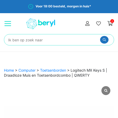
Voor 18:00 besteld, morgen in huis*
0
Zoeken:
Home
>
Computer
>
Toetsenborden
>
Logitech MX Keys S |
Draadloze Muis en Toetsenbordcombo | QWERTY