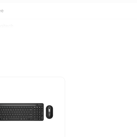
ee
gitech