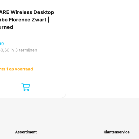
RE Wireless Desktop
bo Florence Zwart |
urned
99
30,66
in 3 termijnen
hts 1 op voorraad
Assortiment
Klantenservice