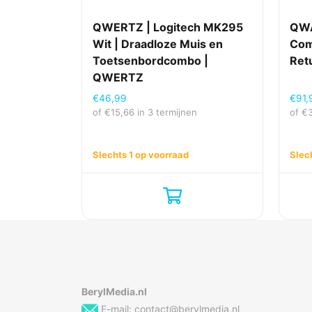
QWERTZ | Logitech MK295
QWA
Wit | Draadloze Muis en
Com
Toetsenbordcombo |
Ret
QWERTZ
€
46,99
€
91,
of
€
15,66
in 3 termijnen
of
€
Slechts 1 op voorraad
Slec
BerylMedia.nl
E-mail:
contact@berylmedia.nl