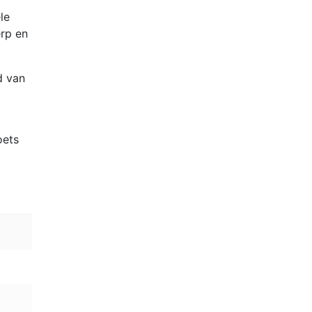
le
erp en
d van
oets