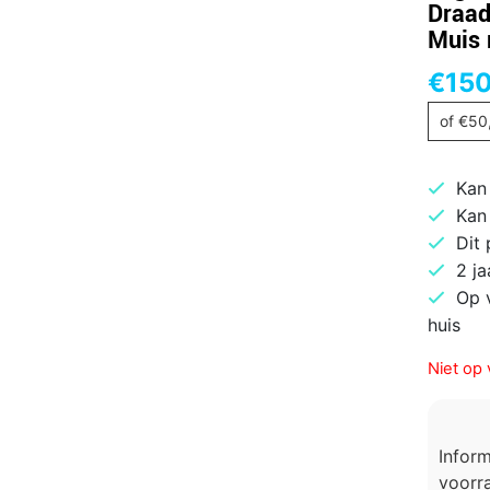
Draad
Muis 
€
150
of
€
50
Kan
Kan
Dit
2 ja
Op 
huis
Niet op 
Infor
voorra