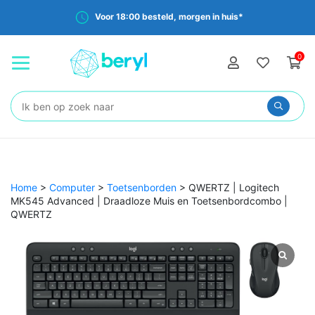
Voor 18:00 besteld, morgen in huis*
0
Zoeken:
Home
>
Computer
>
Toetsenborden
>
QWERTZ | Logitech
MK545 Advanced | Draadloze Muis en Toetsenbordcombo |
QWERTZ