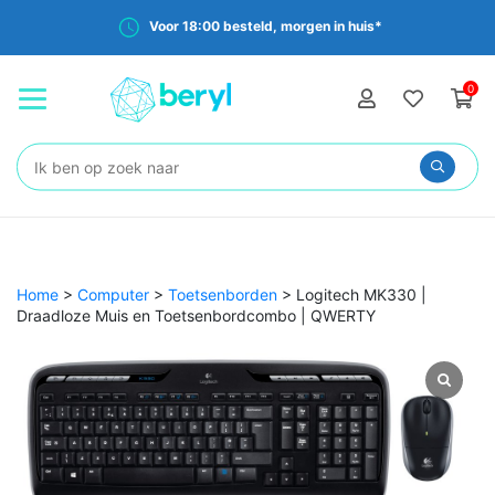
Voor 18:00 besteld, morgen in huis*
0
Zoeken:
Home
>
Computer
>
Toetsenborden
>
Logitech MK330 |
Draadloze Muis en Toetsenbordcombo | QWERTY