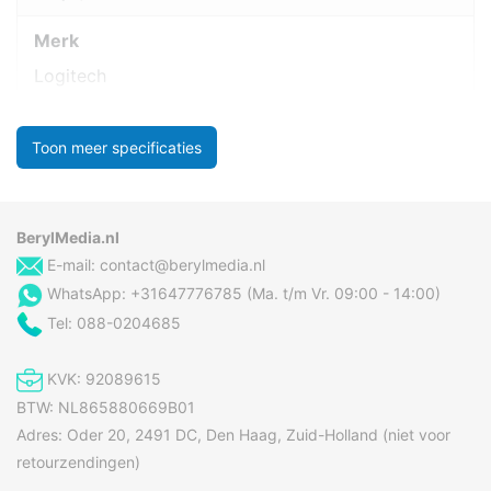
Merk
Logitech
Toon meer specificaties
BerylMedia.nl
E-mail:
contact@berylmedia.nl
WhatsApp: +31647776785 (Ma. t/m Vr. 09:00 - 14:00)
Tel: 088-0204685
KVK: 92089615
BTW: NL865880669B01
Adres: Oder 20, 2491 DC, Den Haag, Zuid-Holland (niet voor
retourzendingen)