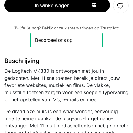
Draadloze
In winkelwagen
Muis
en
Toetsenbordcombo
Twijfel je nog? Bekijk onze klantervaringen op Trustpilot:
|
QWERTY
aantal
Beschrijving
De Logitech MK330 is ontworpen met jou in
gedachten. Met 11 sneltoetsen bereik je direct jouw
favoriete websites, muziek en films. De vlakke,
muisstille toetsen zorgen voor een soepele typervaring
bij het opstellen van IM’s, e-mails en meer.
De draadloze muis is een waar wonder, eenvoudig
mee te nemen dankzij de plug-and-forget nano-
ontvanger. Met 11 multimediasneltoetsen heb je directe
toegang tot afspelen, pauzeren, vorige, volgende,